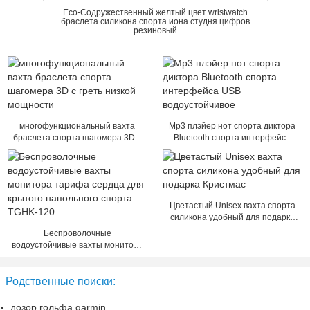
Eco-Содружественный желтый цвет wristwatch
браслета силикона спорта иона студня цифров
резиновый
многофункциональный вахта
Mp3 плэйер нот спорта диктора
браслета спорта шагомера 3D с
Bluetooth спорта интерфейса
греть низкой мощности
USB водоустойчивое
Цветастый Unisex вахта спорта
силикона удобный для подарка
Кристмас
Беспроволочные
водоустойчивые вахты монитора
тарифа сердца для крытого
напольного спорта TGHK-120
Родственные поиски:
дозор гольфа garmin