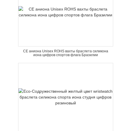
CE аниона Unisex ROHS вахты браслета силикона
иона цифров спортов флага Бразилии