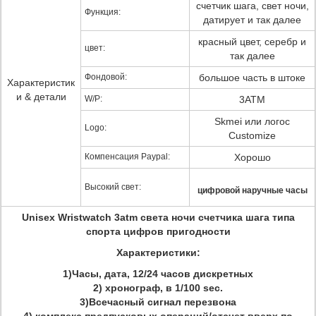
счетчик шага, свет ночи,
Функция:
датирует и так далее
красный цвет, серебр и
цвет:
так далее
Фондовой:
большое часть в штоке
Характеристик
и & детали
W/P:
3ATM
Skmei или логос
Logo:
Customize
Компенсация Paypal:
Хорошо
Высокий свет:
цифровой наручные часы
Unisex Wristwatch 3atm света ночи счетчика шага типа
спорта цифров пригодности
Характеристики:
1)Часы, дата, 12/24 часов дискретных
2) хронограф, в 1/100 sec.
3)Всечасный сигнал перезвона