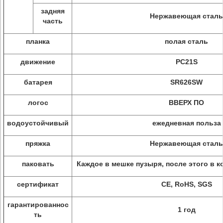
задняя
Нержавеющая сталь
часть
планка
полая сталь
движение
PC21S
батарея
SR626SW
логос
ВВЕРХ ПО
водоустойчивый
ежедневная польза
пряжка
Нержавеющая сталь
паковать
Каждое в мешке пузыря, после этого в к
сертификат
CE, RoHS, SGS
гарантированнос
1 год
ть