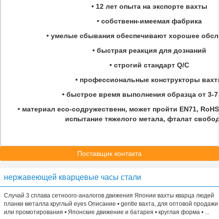
• 12 лет опыта на экспорте вахты
• собственн-имеемая фабрика
• умелые сбывания обеспечивают хорошее обс
• быстрая реакция для дознаний
• строгий стандарт Q/C
• профессиональные конструкторы вах
• быстрое время выполнения образца от 3-7
• материал eco-содружественн, может пройти EN71, RoHS,
испытание тяжелого метала, фталат свобо
Поставщик контакта
нержавеющей кварцевые часы стали
Случай 3 сплава сетноого-аналогов движения Японии вахты кварца людей
планки металла круглый eyes Описание • gentle вахта, для оптовой продажи
или промотирования • Японские движение и батарея • круглая форма • ...