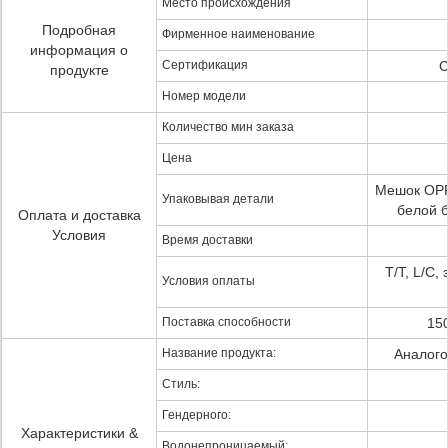
Место происхождения
Подробная
Фирменное наименование
информация о
Сертификация
C
продукте
Номер модели
Количество мин заказа
Цена
Мешок OPP,
Упаковывая детали
белой 
Оплата и доставка
Условия
Время доставки
T/T, L/C,
Условия оплаты
Поставка способности
15
Название продукта:
Аналого
Стиль:
Гендерного:
Характеристики &
Водонепроницаемый: