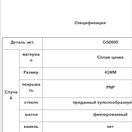
Спецификация
Деталь нет.
GS0005
материа
Сплав цинка
л
Размер
41MM
покрыва
PNP
ть
Случа
й
стекло
приданный куполообразну
шатон
фикчированный
камень
нет