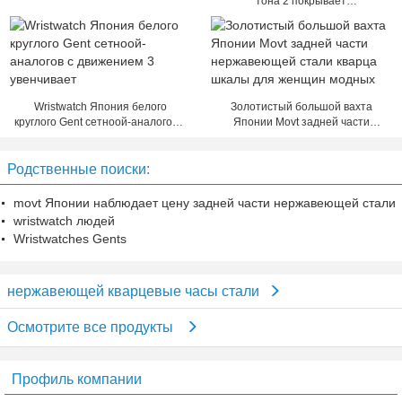
тона 2 покрывает
водоустойчивую
гарантированность поставщика
3ATM на 1 год
Wristwatch Япония белого
Золотистый большой вахта
круглого Gent сетноой-аналогов с
Японии Movt задней части
движением 3 увенчивает
нержавеющей стали кварца
шкалы для женщин модных
Родственные поиски:
movt Японии наблюдает цену задней части нержавеющей стали
wristwatch людей
Wristwatches Gents
нержавеющей кварцевые часы стали
Осмотрите все продукты
Профиль компании