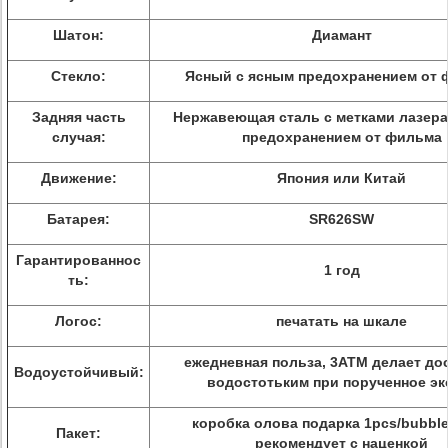
Шатон:
Диамант
Стекло:
Ясный с ясным предохранением от
Задняя часть
Нержавеющая сталь с метками лазера
случая:
предохранением от фильма
Движение:
Япония или Китай
Батарея:
SR626SW
Гарантированнос
1 год
ть:
Логос:
печатать на шкале
ежедневная польза, 3ATM делает до
Водоустойчивый:
водостотьким при порученное эк
коробка олова подарка 1pcs/bubble
Пакет:
рекомендует с наценкой