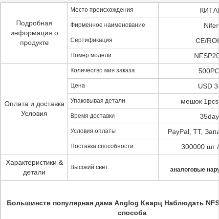
Место происхождения
КИТА
Подробная
Фирменное наименование
Nifer
информация о
Сертификация
CE/RO
продукте
Номер модели
NFSP2
Количество мин заказа
500P
Цена
USD 3
Упаковывая детали
мешок 1pcs
Оплата и доставка
Условия
Время доставки
35day
Условия оплаты
PayPal, TT, За
Поставка способности
300000 шт 
Характеристики &
Высокий свет:
аналоговые нар
детали
Большинств популярная дама Anglog Кварц Наблюдать NFS
способа