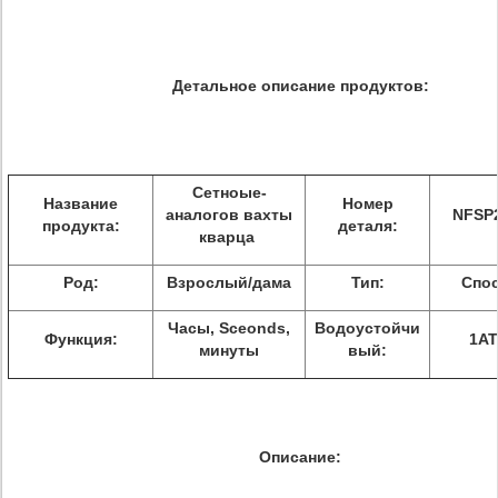
Детальное описание продуктов:
Сетноые-
Название
Номер
аналогов вахты
NFSP
продукта:
деталя:
кварца
Род:
Взрослый/дама
Тип:
Спо
Часы, Sceonds,
Водоустойчи
Функция:
1A
минуты
вый:
Описание: