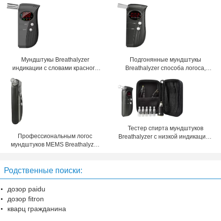
Мундштукы Breathalyzer
Подгонянные мундштукы
индикации с словами красного
Breathalyzer способа логоса,
цвета дисплея СИД
полупроводник MEMS
Тестер спирта мундштуков
Профессиональным логос
Breathalyzer с низкой индикацией
мундштуков MEMS Breathalyzer
батареи
подгонянный полупроводником
Родственные поиски:
дозор paidu
дозор fitron
кварц гражданина