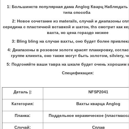
1:
Большинств популярная дама Anglog Кварц Наблюдать
типа способа
2: Новое сочетание из materails, случай и диапазоны спл
середина с пластичной вставкой и шатон, ths смотрит как к
вахта, но цена гораздо низкее
3: Bling bling на случае вахты, оно будет более привле
4: Диапазоны в розовом золоте красят плакировку, согла
группе клиента, оно также могут быть золотом, silviery, 
5: Подгоняйте ваши тавра на шкале будет очень хорошим
Спецификация:
Деталь |:
NFSP2041
Категория:
Вахты кварца Anglog
Планка:
Поддельное керамическое (пластмасса
Случай:
Сплав