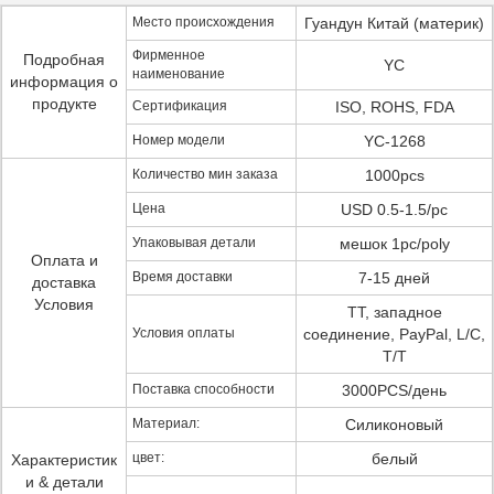
Место происхождения
Гуандун Китай (материк)
Фирменное
Подробная
YC
наименование
информация о
продукте
Сертификация
ISO, ROHS, FDA
Номер модели
YC-1268
Количество мин заказа
1000pcs
Цена
USD 0.5-1.5/pc
Упаковывая детали
мешок 1pc/poly
Оплата и
Время доставки
7-15 дней
доставка
Условия
TT, западное
Условия оплаты
соединение, PayPal, L/C,
T/T
Поставка способности
3000PCS/день
Материал:
Силиконовый
цвет:
белый
Характеристик
и & детали