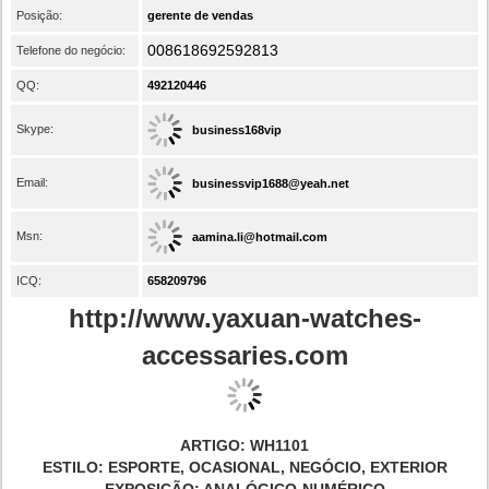
Posição:
gerente de vendas
008618692592813
Telefone do negócio:
QQ:
492120446
Skype:
business168vip
Email:
businessvip1688@yeah.net
Msn:
aamina.li@hotmail.com
ICQ:
658209796
http://www.yaxuan-watches-
accessaries.com
ARTIGO: WH1101
ESTILO: ESPORTE, OCASIONAL, NEGÓCIO, EXTERIOR
EXPOSIÇÃO: ANALÓGICO-NUMÉRICO