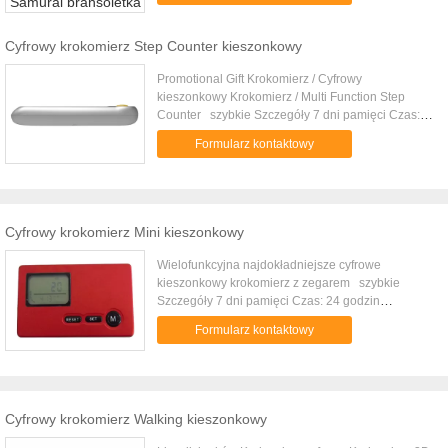
Cyfrowy krokomierz Step Counter kieszonkowy
Promotional Gift Krokomierz / Cyfrowy
kieszonkowy Krokomierz / Multi Function Step
Counter szybkie Szczegóły 7 dni pamięci Czas:
24 godzin Wyświetlacz Krokomierz Steps spalone
Formularz kontaktowy
kalorie dostosowane Logo niestandardowy
rozmiar i kolor ABSMaterial, wyświetlacz LCD
Bardzo dokładny, modny krokomierz, który można
nosić w kieszeni, torebce lub na szyi! Dodaj styl i
ultra dokładność schematu fitness. Ten krokomierz
Cyfrowy krokomierz Mini kieszonkowy
może być umieszczony w kieszeni koszuli lub
przypięty na swojej torebce. PDM135 będzie
Wielofunkcyjna najdokładniejsze cyfrowe
mierzyć i zapisywać dystans i spalone kalorie
kieszonkowy krokomierz z zegarem szybkie
chodził przez cały tydzień. Specyfikacja: 1.
Szczegóły 7 dni pamięci Czas: 24 godzin
Superior 3D Senor Technologiczna dokładnie
Wyświetlacz Krokomierz Steps spalone kalorie
Formularz kontaktowy
czyta X, Y Z Planes 2. dokładnie mierzy poziomo,
dostosowane Logo niestandardowy rozmiar i kolor
pionowo lub mieszkanie 3. Prace w kieszeni, torbie
ABSMaterial, wyświetlacz LCD Bardzo dokładny,
lub gdziekolwiek chcesz go umieścić 4. Kroki,
modny krokomierz, który można nosić w kieszeni,
Odległość i spalone kalorie Krok 5. Zakres
torebce lub na szyi! Dodaj styl i ultra dokładność
zliczania 0 - 99999 Zakres 6. Dystans: 0.000 ---
schematu fitness. Ten krokomierz może być
Cyfrowy krokomierz Walking kieszonkowy
99.999 mil / km 7. Zakres kalorii 0 - 9999,9 kcal
umieszczony w kieszeni koszuli lub przypięty na
Pamięć 8. Siedem dni z zegarem i tryb uśpienia.
swojej torebce. PDM057 będzie mierzyć i