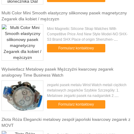
Length 20 CM Buckle 20 MM/ Stainless steel .....
Multi Color Mini Smooth elastyczny silikonowy pasek magnetyczny
Zegarek dla kobiet / mężczyzn
Mini Magnetic Silicone Strap Watches With
Competitive Price And New Style Model-NO SHX-
S3 Brand SHX Place of origin Shenzhen-
Guangdong-China Item Name: Mili silicone rubber
Formularz kontaktowy
watch Material: Silicone rubber Color...
Wyświetlacz Metalowy pasek Mężczyźni kwarcowy zegarek
analogowy Time Business Watch
zegarki pasek metalu Wrist Watch metali ciężkich
metalowych zegarków Szybkie Szczegóły: 1.
Metalowe zegarki pasek na nadgarstek 2.
Analogowy wyświetlacz czasu 3. wodoodporna
Formularz kontaktowy
konstrukcja 4. własnym logo 5. w...
Złota Róża Elegancki metalowy zespół japoński kwarcowy zegarek z
MOVT