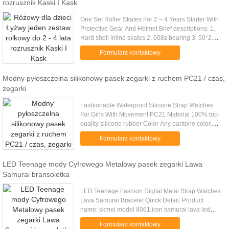
rozrusznik Kaski I Kask
One Set Roller Skates For 2 – 4 Years Starter With
Protective Gear And Helmet Brief descriptions: 1.
Hard shell inline skates 2. 608z bearing 3. 50*24
PVC wheel Specifications: Shell PE,no sticker
Formularz kontaktowy
Inner Padded ...
Modny pyłoszczelna silikonowy pasek zegarki z ruchem PC21 / czas,
zegarki
Fashionable Waterproof Silicone Strap Watches
For Girls With Movement PC21 Material 100% top-
quality silicone rubber Color Any pantone color,
multi-color is available Certificate ROHS/SGS Logo
Formularz kontaktowy
Position Your ...
LED Teenage mody Cyfrowego Metalowy pasek zegarki Lawa
Samurai bransoletka
LED Teenage Fashion Digital Metal Strap Watches
Lava Samurai Bracelet Quick Detail: Product
name: skmei model 8061 iron samurai lava led
watch Color: can accept customized color
Formularz kontaktowy
(according to Pantone) Main ...