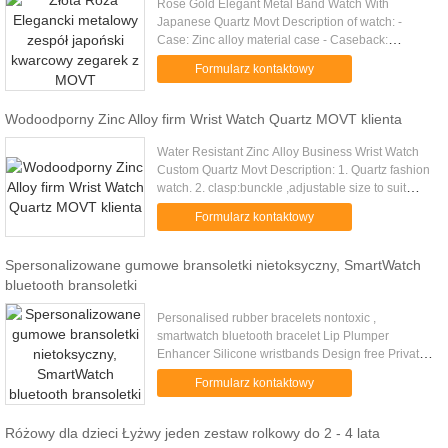
Rose Gold Elegant Metal Band Watch With
Japanese Quartz Movt Description of watch: -
Case: Zinc alloy material case - Caseback:
Stainless steel back - Hands: 3 hands - Strap: alloy
Formularz kontaktowy
pt steel band - Clasp: Buckle ...
Wodoodporny Zinc Alloy firm Wrist Watch Quartz MOVT klienta
Water Resistant Zinc Alloy Business Wrist Watch
Custom Quartz Movt Description: 1. Quartz fashion
watch. 2. clasp:bunckle ,adjustable size to suit
everyone 3. Approx weight:60G/pcs 4. Water-
Formularz kontaktowy
resistant : 3 atm 5. ...
Spersonalizowane gumowe bransoletki nietoksyczny, SmartWatch
bluetooth bransoletki
Personalised rubber bracelets nontoxic ,
smartwatch bluetooth bracelet Lip Plumper
Enhancer Silicone wristbands Design free Private
logo Private label trade assurance popular cheap
Formularz kontaktowy
silicone bracelet rubber ...
Różowy dla dzieci Łyżwy jeden zestaw rolkowy do 2 - 4 lata