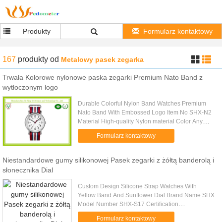
Produkty
Formularz kontaktowy
167
produkty
od
Metalowy pasek zegarka
Trwała Kolorowe nylonowe paska zegarki Premium Nato Band z
wytłoczonym logo
Durable Colorful Nylon Band Watches Premium
Nato Band With Embossed Logo Item No SHX-N2
Material High-quality Nylon material Color Any
pantone color is available Certificate
Formularz kontaktowy
CE/ROHS/SGS Watch movement PC21/2035...
Niestandardowe gumy silikonowej Pasek zegarki z żółtą banderolą i
słonecznika Dial
Custom Design Silicone Strap Watches With
Yellow Band And Sunflower Dial Brand Name SHX
Model Number SHX-S17 Certification
ROHS/SGS/CE Watchcase Size 48*35 MM Strap
Formularz kontaktowy