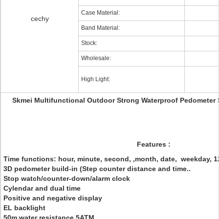
Case Material:
cechy
Band Material:
Stock:
Wholesale:
High Light:
Skmei Multifunctional Outdoor Strong Waterproof Pedometer
Features :
Time functions: hour, minute, second, ,month, date, weekday, 
3D pedometer build-in (Step counter distance and time..
Stop watch/counter-down/alarm clock
Cylendar and dual time
Positive and negative display
EL backlight
50m water resistance 5ATM