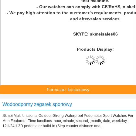
test machine.
- Our watches can comply with CE/RoHS, nickel f
- We pay high attention to the customer’s requirements, produc
and after-sales services.
SKYPE: skmeisales06
Products Display:
Formularz kontaktowy
Wodoodporny zegarek sportowy
Skmei Multifunctional Outdoor Strong Waterproof Pedometer Sport Watches For
Men Features : Time functions: hour, minute, second, ,month, date, weekday,
12H/24H 3D pedometer build-in (Step counter distance and ...