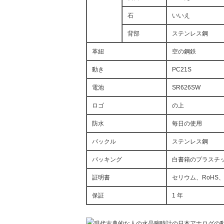
石
いいえ
背部
ステンレス鋼
革紐
空の鋼鉄
動き
PC21S
電池
SR626SW
ロゴ
の上
防水
毎日の使用
バックル
ステンレス鋼
パッキング
白書箱のプラスチ
証明書
セリウム、RoHS、
保証
1 年