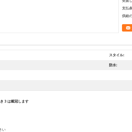
受渡し
支払条
供給の
スタイル:
防水:
 3 は戴冠します
さい