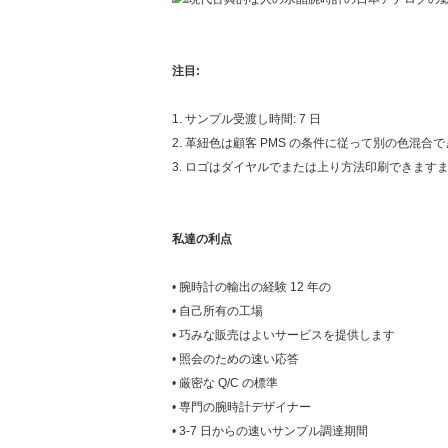
注目:
1. サンプル受渡し時間: 7 日
2. 革紐色は顧客 PMS の条件に従って別の色混
3. ロゴはダイヤルでまたは上り方法印刷できます
私達の利点
• 腕時計の輸出の経験 12 年の
• 自己所有の工場
• 巧みな販売はよいサービスを提供します
• 照会のための速い応答
• 厳密な Q/C の標準
• 専門の腕時計デザイナー
• 3-7 日からの速いサンプル調達期間