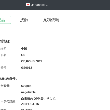
Japanese
製品
接触
見積依頼
の詳細:
場所:
中国
ド名:
GS
CE,ROHS, SGS
番号:
GS0012
払配送条件:
文数量:
500pcs
negotiable
白書箱の OPP 袋、そして、
ージの詳細:
200PCS/CTN