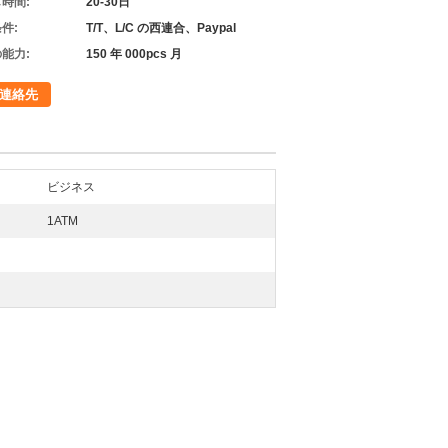
時間:
20-30日
件:
T/T、L/C の西連合、Paypal
能力:
150 年 000pcs 月
連絡先
ビジネス
1ATM