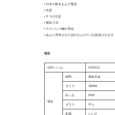
• 日本の動きおよび電池
• 丸型
• 3 つの王冠
• 擬似 3 目
• ステンレス鋼の革紐
• あなた所有された設計およびロゴは歓迎されます
指定
項目いいえ。
GS0012
材料
亜鉛合金
サイズ
38MM
めっき
PNP
場合
ガラス
平ら
斜面
いいえ