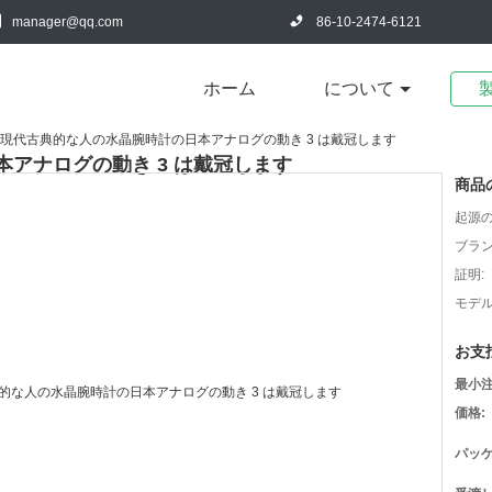
manager@qq.com
86-10-2474-6121
ホーム
について
現代古典的な人の水晶腕時計の日本アナログの動き 3 は戴冠します
アナログの動き 3 は戴冠します
商品
起源の
ブラン
証明:
モデル
お支
最小注
価格:
パッケ