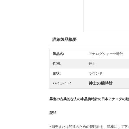
詳細製品概要
製品名:
アナログクォーツ時計
性別:
紳士
形状:
ラウンド
紳士の腕時計
ハイライト:
昇進の古典的な人の水晶腕時計の日本アナログの動き
記述
• 卸売または昇進のための腕時計を、温和にして下