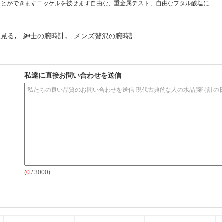
を渡すことができますニッケルを被せます自由な、重金属テスト、自由なフタル酸塩に
,
,
を見る
紳士の腕時計
メンズ贅沢の腕時計
私達に直接お問い合わせを送信
(
0
/ 3000)