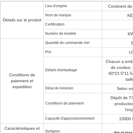
Lieu d'origine
Continent de
Nom de marque
KE
Détails sur le produit
Certification
Numéro de modèle
KW
Quantité de commande min
Prix
U
Chacun a emba
de couleur, t
Détails d'emballage
40*23.5*11.
Conditions de
tail
paiement et
expédition
Délai de livraison
Selon vo
Dépôt de T/
Conditions de paiement
productio
l'ex
Capacité d'approvisionnement
10000
Caractéristiques et
Surligner:
dos et mas