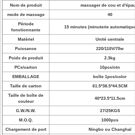
Nom de produit
massager de cou et d'épau
mode de massage
40
Période
15 minutes (minuterie automatique
fonctionnante
Matériel
Unité centrale
Puissance
220/110V/70w
Poids de produit
2.3kg
PCs/carton
10pcs/ctn
EMBALLAGE
boîte 1pcs/color
Taille de carton
61.5*38.5*44.5CM
Taille de boîte de
40*23.5*11.5cm
couleur
G.W./N.W.
27/25KGS
M.O.Q.
1000pcs
Chargement de port
Ningbo ou Changhaï