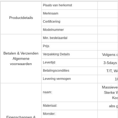
Plaats van herkomst
Merknaam
Productdetails
Certificering
Modelnummer
Min. bestelaantal
Prijs
Betalen & Verzenden
Verpakking Details
Volgens d
Algemene
Levertijd
3-5days 
voorwaarden
Betalingscondities
T/T, W
Levering vermogen
1
Massieve
naam:
Sterke 
Kos
Materiaal:
abs g
Monster:
Eigenschappen &