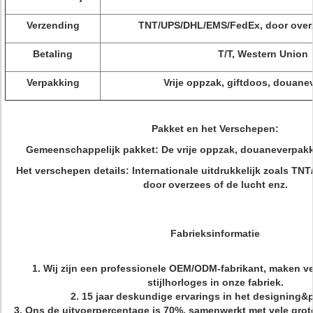
Verzending
TNT/UPS/DHL/EMS/FedEx, door overz
Betaling
T/T, Western Union
Verpakking
Vrije oppzak, giftdoos, douane
Pakket en het Verschepen:
Gemeenschappelijk pakket: De vrije oppzak, douaneverpakk
Het verschepen details: Internationale uitdrukkelijk zoals T
door overzees of de lucht enz.
Fabrieksinformatie
1.
Wij zijn een professionele OEM/ODM-fabrikant, maken v
stijlhorloges in onze fabriek.
2.
15 jaar deskundige ervarings in het designing&
3.
Ons de uitvoerpercentage is 70%, samenwerkt met vele grot