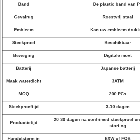
Band
De plastic band van 
Gevalrug
Roestvrij staal
Embleem
Kan uw embleem druk
Steekproef
Beschikbaar
Beweging
Digitale movt
Batterij
Japanse batterij
Maak waterdicht
3ATM
MOQ
200 PCs
Steekproeftijd
3-10 dagen
20-30 dagen na confrimed steekproef e
Productietijd
storting
Handelstermijn
EXW of FOB