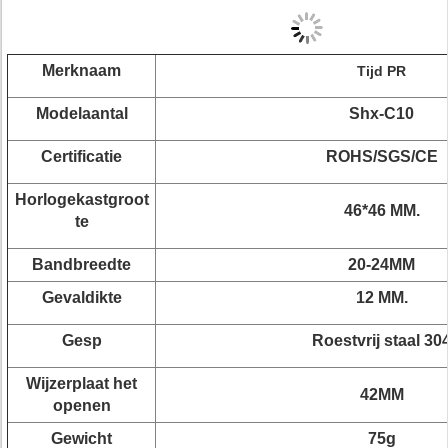
Merknaam
Tijd PR
Modelaantal
Shx-C10
Certificatie
ROHS/SGS/CE
Horlogekastgroot
46*46 MM.
te
Bandbreedte
20-24MM
Gevaldikte
12 MM.
Gesp
Roestvrij staal 30
Wijzerplaat het
42MM
openen
Gewicht
75g