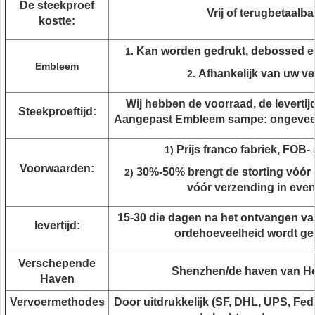
De steekproef
Vrij of terugbetaalba
kostte:
Kan worden gedrukt, debossed en 
1.
Embleem
Afhankelijk van uw ve
2.
Wij hebben de voorraad, de levertij
Steekproeftijd:
Aangepast Embleem sampe: ongeveer
Prijs franco fabriek, FOB
1)
Voorwaarden:
30%-50% brengt de storting vóór 
2)
vóór verzending in eve
15-30 die dagen na het ontvangen van
levertijd:
ordehoeveelheid wordt g
Verschepende
Shenzhen/de haven van 
Haven
Vervoermethodes
Door uitdrukkelijk (SF, DHL, UPS, Fed