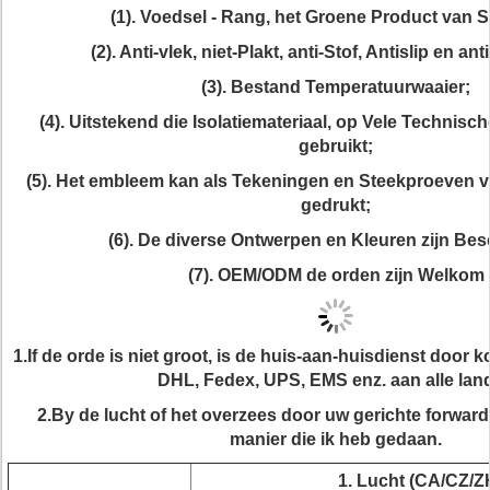
(1). Voedsel - Rang, het Groene Product van 
(2). Anti-vlek, niet-Plakt, anti-Stof, Antislip en an
(3). Bestand Temperatuurwaaier;
(4). Uitstekend die Isolatiemateriaal, op Vele Technis
gebruikt;
(5). Het embleem kan als Tekeningen en Steekproeven 
gedrukt;
(6). De diverse Ontwerpen en Kleuren zijn Bes
(7). OEM/ODM de orden zijn Welkom
1.If de orde is niet groot, is de huis-aan-huisdienst door ko
DHL, Fedex, UPS, EMS enz. aan alle lan
2.By de lucht of het overzees door uw gerichte forward
manier die ik heb gedaan.
1. Lucht (CA/CZ/Z