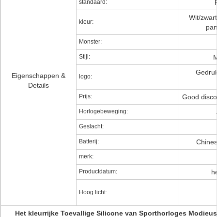
standaard:
Wit/zwar
kleur:
pan
Monster:
Stijl:
M
Gedrukt
Eigenschappen &
logo:
Details
Prijs:
Good disco
Horlogebeweging:
Geslacht:
Batterij:
Chines
merk:
Productdatum:
h
Hoog licht:
Het kleurrijke Toevallige Silicone van Sporthorloges Modie