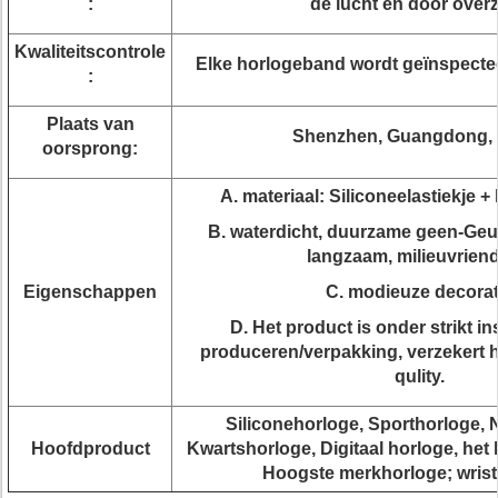
:
de lucht en door over
Kwaliteitscontrole
Elke horlogeband wordt geïnspecte
:
Plaats van
Shenzhen, Guangdong, 
oorsprong:
A. materiaal: Siliconeelastiekje +
B. waterdicht, duurzame geen-Geu
langzaam, milieuvriend
Eigenschappen
C. modieuze decorat
D. Het product is onder strikt in
produceren/verpakking, verzekert 
qulity.
Siliconehorloge, Sporthorloge, 
Hoofdproduct
Kwartshorloge, Digitaal horloge, het
Hoogste merkhorloge; wrist