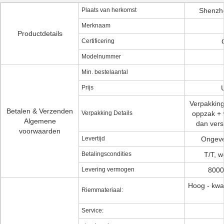
Plaats van herkomst
Shenzh
Merknaam
Productdetails
Certificering
Modelnummer
Min. bestelaantal
Prijs
Verpakking
Betalen & Verzenden
Verpakking Details
oppzak + 
Algemene
dan vers
voorwaarden
Levertijd
Ongeve
Betalingscondities
T/T, w
Levering vermogen
8000
Hoog - kwal
Riemmateriaal:
Service: