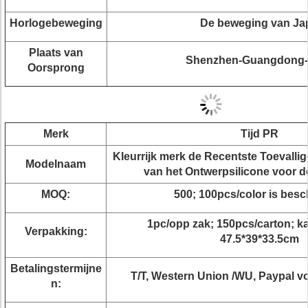
Horlogebeweging
De beweging van Ja
Plaats van
Shenzhen-Guangdong-
Oorsprong
Merk
Tijd PR
Kleurrijk merk de Recentste Toevalli
Modelnaam
van het Ontwerpsilicone voor 
MOQ:
500; 100pcs/color is besc
1pc/opp zak; 150pcs/carton; ka
Verpakking:
47.5*39*33.5cm
Betalingstermijne
T/T, Western Union /WU, Paypal vo
n: