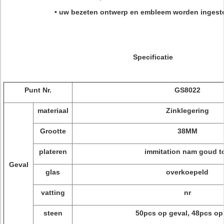
• uw bezeten ontwerp en embleem worden inges
Specificatie
Punt Nr.
GS8022
materiaal
Zinklegering
Grootte
38MM
plateren
immitation nam goud t
Geval
glas
overkoepeld
vatting
nr
steen
50pcs op geval, 48pcs op