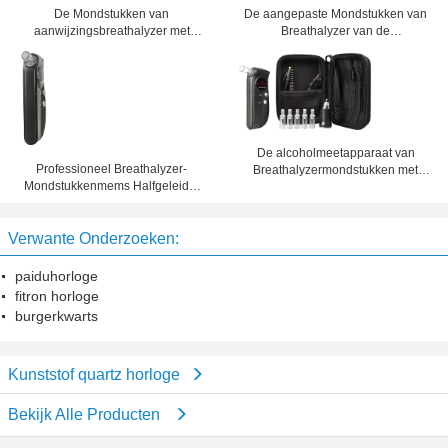
De Mondstukken van
De aangepaste Mondstukken van
aanwijzingsbreathalyzer met
Breathalyzer van de
LEIDENE vertonings rode woorden
Embleemmanier, MEMS-
Halfgeleider
De alcoholmeetapparaat van
Professioneel Breathalyzer-
Breathalyzermondstukken met
Mondstukkenmems Halfgeleider
Lage batterijaanwijzing
Aangepast Embleem
Verwante Onderzoeken:
paiduhorloge
fitron horloge
burgerkwarts
Kunststof quartz horloge
Bekijk Alle Producten