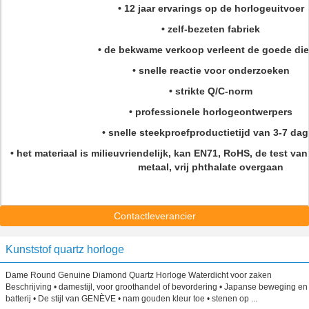
• 12 jaar ervarings op de horlogeuitvoer
• zelf-bezeten fabriek
• de bekwame verkoop verleent de goede die
• snelle reactie voor onderzoeken
• strikte Q/C-norm
• professionele horlogeontwerpers
• snelle steekproefproductietijd van 3-7 da
• het materiaal is milieuvriendelijk, kan EN71, RoHS, de test van 
metaal, vrij phthalate overgaan
Contactleverancier
Kunststof quartz horloge
Dame Round Genuine Diamond Quartz Horloge Waterdicht voor zaken
Beschrijving • damestijl, voor groothandel of bevordering • Japanse beweging en
batterij • De stijl van GENÈVE • nam gouden kleur toe • stenen op ...