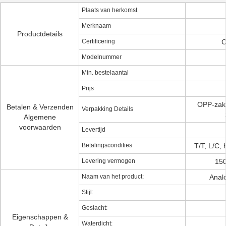
Plaats van herkomst
Merknaam
Productdetails
Certificering
C
Modelnummer
Min. bestelaantal
Prijs
OPP-zak,
Betalen & Verzenden
Verpakking Details
Algemene
voorwaarden
Levertijd
Betalingscondities
T/T, L/C,
Levering vermogen
150
Naam van het product:
Anal
Stijl:
Geslacht:
Eigenschappen &
Waterdicht: