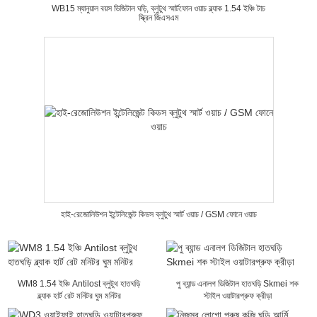
WB15 ম্যানুয়াল বয়স ডিজিটাল ঘড়ি, ব্লুটুথ স্মার্টফোন ওয়াচ ব্ল্যাক 1.54 ইঞ্চি টাচ
স্ক্রিন জিএসএম
হাই-রেজোলিউশন ইন্টেলিজেন্ট কিডস ব্লুটুথ স্মার্ট ওয়াচ / GSM ফোনে ওয়াচ
WM8 1.54 ইঞ্চি Antilost ব্লুটুথ হাতঘড়ি
পু ব্যান্ড এনালগ ডিজিটাল হাতঘড়ি Skmei শক
ব্ল্যাক হার্ট রেট মনিটর ঘুম মনিটর
স্টাইল ওয়াটারপ্রুফ ক্রীড়া