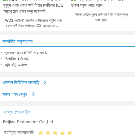
নিজস্ব লোগো পুরুষ কব্জি ঘড়ি আর্মি হালকা সবুজ
ওয়াচ ব্যান্ড
WD3 ওয়াইফাই হাতঘড়ি ওয়াটারপ্রুফ ব্লুটুথ ওয়াচ
ফোন স্মার্ট গিয়ার চলচ্চিত্র IOS অ্যান্ড্রয়েড ফোন
জন্য মানানসই
সম্পর্কিত অনুসন্ধান:
পুরুষদের জন্য ডিজিটাল হাতঘড়ি
ডিজিটাল কব্জি ঘড়ি
কব্জি ঘড়ি এনালগ
এনালগ ডিজিটাল হাতঘড়ি
সকল পণ্য দেখুন
সংস্থা প্রোফাইল
Beijing Pedometer Co.,Ltd.
যাচাইকৃত সরবরাহকারী