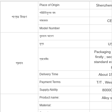
Place of Origin
Shenzhen
পরিচিতিমুলক নাম
পণ্যের বিবরণ
সাক্ষ্যদান
CE
Model Number
ন্যূনতম আদেশ
মূল্য
US
Packaging d
firstly ; s
প্যাকেজিং
standard ex
প্রদান
Delivery Time
About 1
Payment Terms
T/T , Wes
Supply Ability
80000
Product name:
Alloy 
Material: