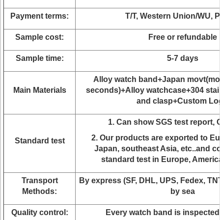
Payment terms:
T/T, Western Union/WU, 
Sample cost:
Free or refundable
Sample time:
5-7 days
Alloy watch band+Japan movt(mon
Main Materials
seconds)+Alloy watchcase+304 stain
and clasp+Custom Lo
1. Can show SGS test report,
2. Our products are exported to E
Standard test
Japan, southeast Asia, etc..and c
standard test in Europe, Americ
Transport
By express (SF, DHL, UPS, Fedex, TNT
Methods:
by sea
Quality control:
Every watch band is inspected