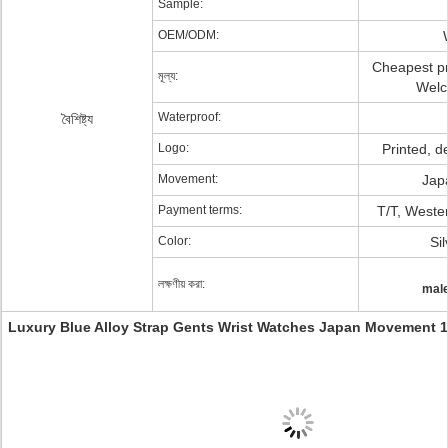
Sample:
OEM/ODM:
Cheapest pri
মূল্য:
Welc
Waterproof:
বৈশিষ্ট্য
Logo:
Printed, 
Movement:
Jap
Payment terms:
T/T, Weste
Color:
Si
লক্ষণীয় করা:
male
Luxury Blue Alloy Strap Gents Wrist Watches Japan Movement 1