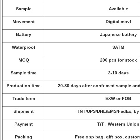
Sample
Available
Movement
Digital movt
Battery
Japanese battery
Waterproof
3ATM
MOQ
200 pcs for stock
Sample time
3-10 days
Production time
20-30 days after confrimed sample and
Trade term
EXW or FOB
Shipment
TNT/UPS/DHL/EMS/FedEx, by s
Payment
T/T , Western Union
Packing
Free opp bag, gift box, cust