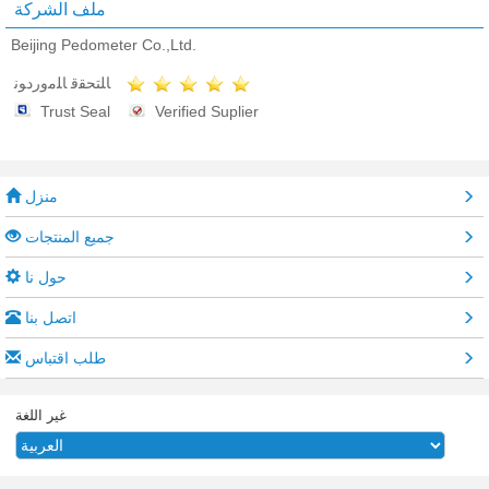
ملف الشركة
Beijing Pedometer Co.,Ltd.
ﺎﻠﺘﺤﻘﻗ ﺎﻠﻣﻭﺭﺩﻮﻧ
Trust Seal
Verified Suplier
منزل
جميع المنتجات
حول نا
اتصل بنا
طلب اقتباس
غير اللغة